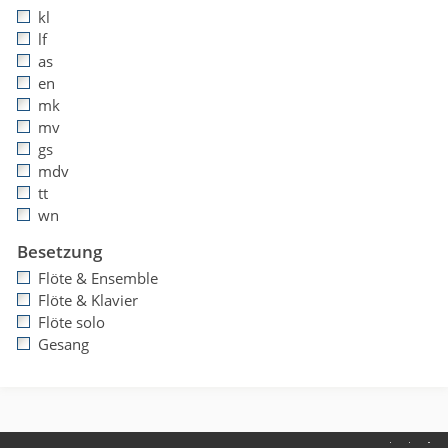
kl
lf
as
en
mk
mv
gs
mdv
tt
wn
Besetzung
Flöte & Ensemble
Flöte & Klavier
Flöte solo
Gesang