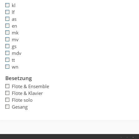
kl
lf
as
en
mk
mv
gs
mdv
tt
wn
Besetzung
Flöte & Ensemble
Flöte & Klavier
Flöte solo
Gesang