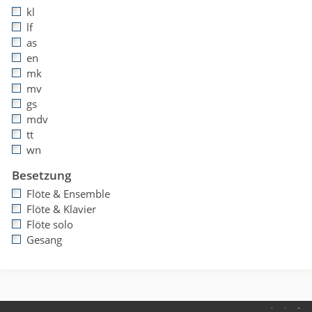
kl
lf
as
en
mk
mv
gs
mdv
tt
wn
Besetzung
Flöte & Ensemble
Flöte & Klavier
Flöte solo
Gesang