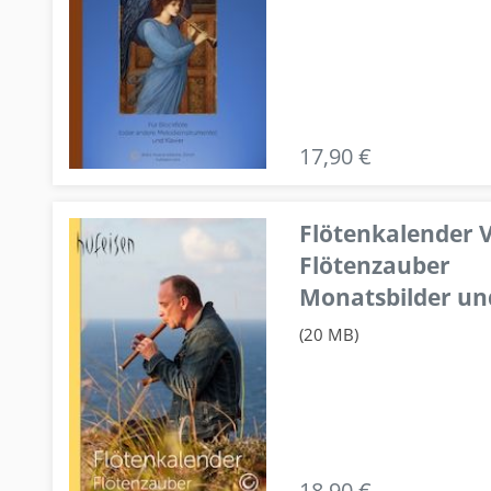
17,90 €
Flötenkalender V
Flötenzauber
Monatsbilder un
(20 MB)
18,90 €