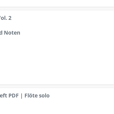
ol. 2
d Noten
ft PDF | Flöte solo