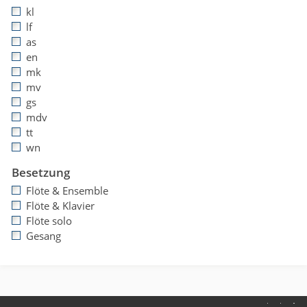
kl
lf
as
en
mk
mv
gs
mdv
tt
wn
Besetzung
Flöte & Ensemble
Flöte & Klavier
Flöte solo
Gesang