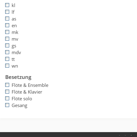
kl
lf
as
en
mk
mv
gs
mdv
tt
wn
Besetzung
Flöte & Ensemble
Flöte & Klavier
Flöte solo
Gesang