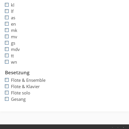
kl
lf
as
en
mk
mv
gs
mdv
tt
wn
Besetzung
Flöte & Ensemble
Flöte & Klavier
Flöte solo
Gesang