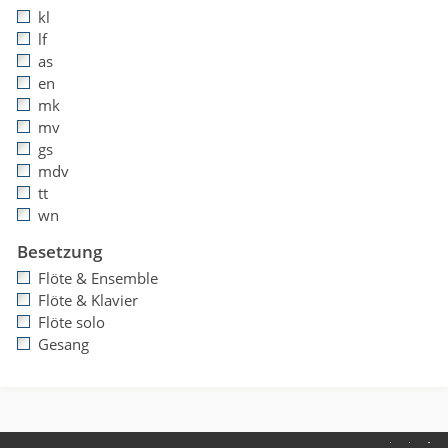
kl
lf
as
en
mk
mv
gs
mdv
tt
wn
Besetzung
Flöte & Ensemble
Flöte & Klavier
Flöte solo
Gesang