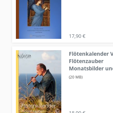
17,90 €
Flötenkalender V
Flötenzauber
Monatsbilder un
(20 MB)
18,90 €