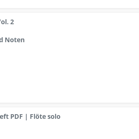
ol. 2
d Noten
ft PDF | Flöte solo