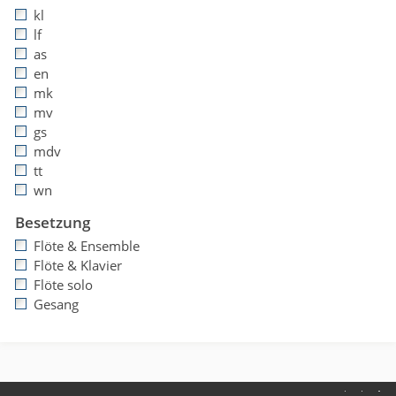
kl
lf
as
en
mk
mv
gs
mdv
tt
wn
Besetzung
Flöte & Ensemble
Flöte & Klavier
Flöte solo
Gesang