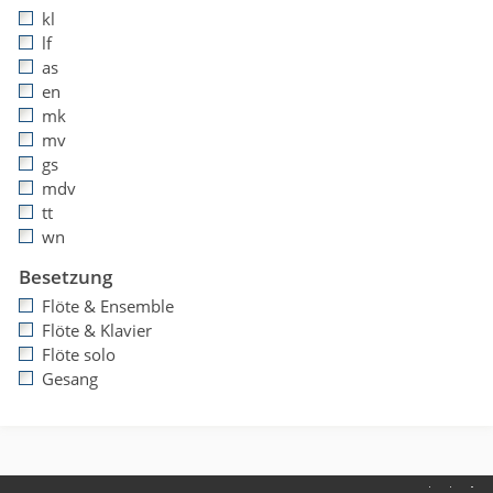
kl
lf
as
en
mk
mv
gs
mdv
tt
wn
Besetzung
Flöte & Ensemble
Flöte & Klavier
Flöte solo
Gesang