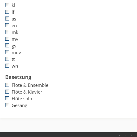
kl
lf
as
en
mk
mv
gs
mdv
tt
wn
Besetzung
Flöte & Ensemble
Flöte & Klavier
Flöte solo
Gesang