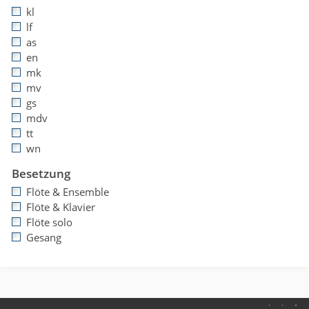
kl
lf
as
en
mk
mv
gs
mdv
tt
wn
Besetzung
Flöte & Ensemble
Flöte & Klavier
Flöte solo
Gesang