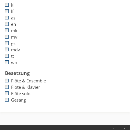
kl
lf
as
en
mk
mv
gs
mdv
tt
wn
Besetzung
Flöte & Ensemble
Flöte & Klavier
Flöte solo
Gesang