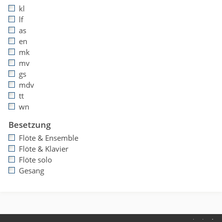
kl
lf
as
en
mk
mv
gs
mdv
tt
wn
Besetzung
Flöte & Ensemble
Flöte & Klavier
Flöte solo
Gesang