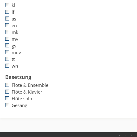
kl
lf
as
en
mk
mv
gs
mdv
tt
wn
Besetzung
Flöte & Ensemble
Flöte & Klavier
Flöte solo
Gesang