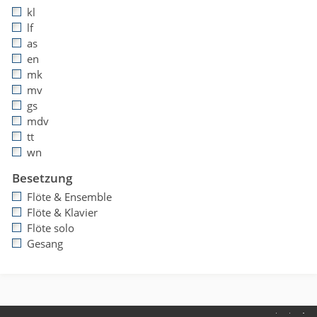
kl
lf
as
en
mk
mv
gs
mdv
tt
wn
Besetzung
Flöte & Ensemble
Flöte & Klavier
Flöte solo
Gesang