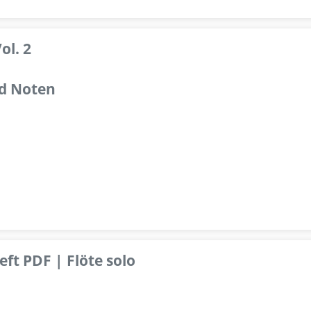
ol. 2
d Noten
ft PDF | Flöte solo