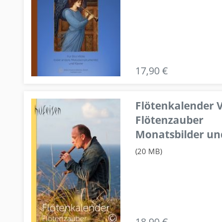
17,90 €
Flötenkalender V
Flötenzauber
Monatsbilder un
(20 MB)
18,90 €