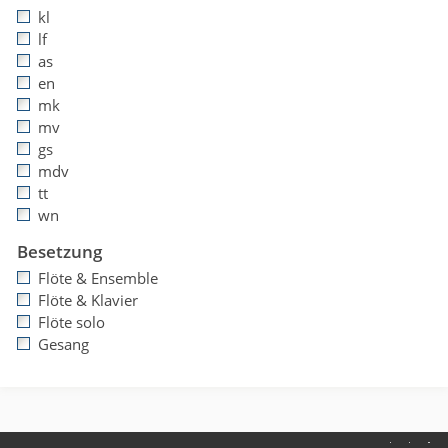
kl
lf
as
en
mk
mv
gs
mdv
tt
wn
Besetzung
Flöte & Ensemble
Flöte & Klavier
Flöte solo
Gesang