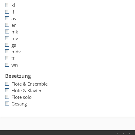
kl
lf
as
en
mk
mv
gs
mdv
tt
wn
Besetzung
Flöte & Ensemble
Flöte & Klavier
Flöte solo
Gesang