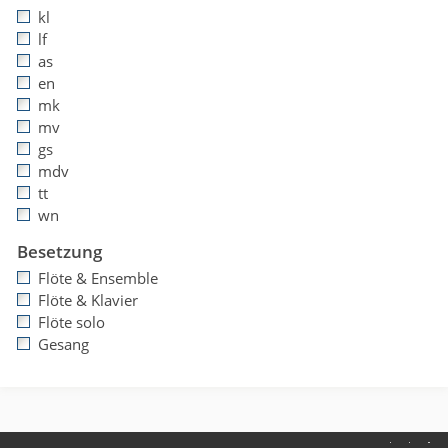
kl
lf
as
en
mk
mv
gs
mdv
tt
wn
Besetzung
Flöte & Ensemble
Flöte & Klavier
Flöte solo
Gesang