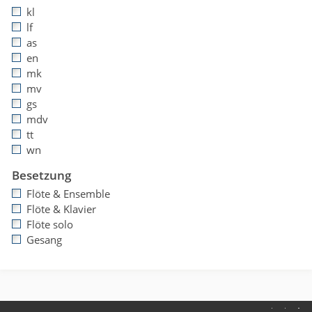
kl
lf
as
en
mk
mv
gs
mdv
tt
wn
Besetzung
Flöte & Ensemble
Flöte & Klavier
Flöte solo
Gesang