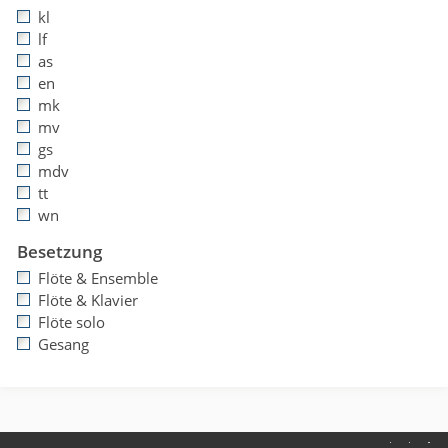
kl
lf
as
en
mk
mv
gs
mdv
tt
wn
Besetzung
Flöte & Ensemble
Flöte & Klavier
Flöte solo
Gesang