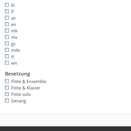
kl
lf
as
en
mk
mv
gs
mdv
tt
wn
Besetzung
Flöte & Ensemble
Flöte & Klavier
Flöte solo
Gesang