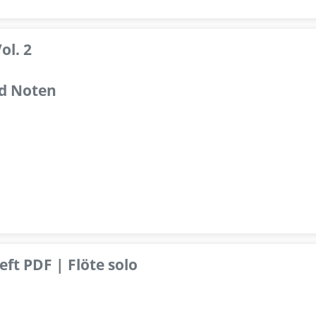
ol. 2
d Noten
ft PDF | Flöte solo