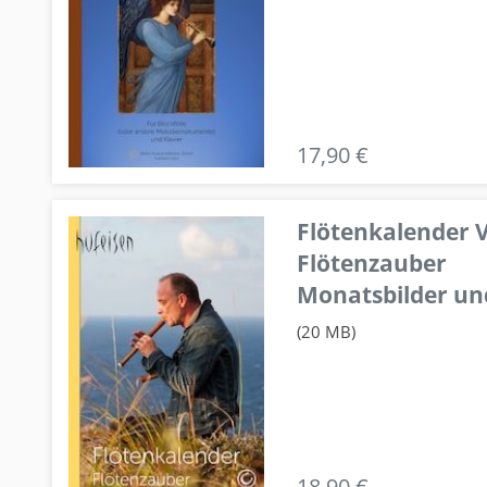
17,90 €
Flötenkalender V
Flötenzauber
Monatsbilder un
(20 MB)
18,90 €