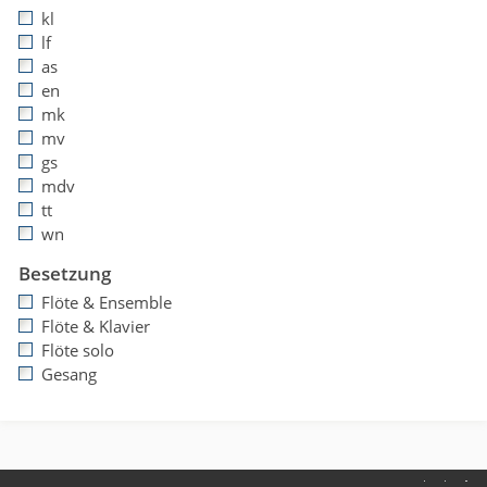
kl
lf
as
en
mk
mv
gs
mdv
tt
wn
Besetzung
Flöte & Ensemble
Flöte & Klavier
Flöte solo
Gesang