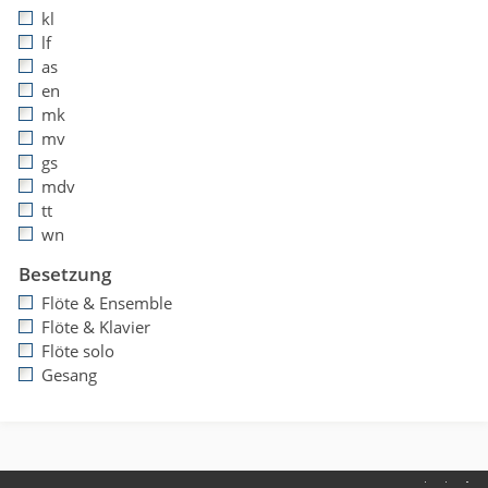
kl
lf
as
en
mk
mv
gs
mdv
tt
wn
Besetzung
Flöte & Ensemble
Flöte & Klavier
Flöte solo
Gesang