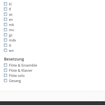
kl
lf
as
en
mk
mv
gs
mdv
tt
wn
Besetzung
Flöte & Ensemble
Flöte & Klavier
Flöte solo
Gesang