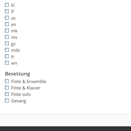
kl
lf
as
en
mk
mv
gs
mdv
tt
wn
Besetzung
Flöte & Ensemble
Flöte & Klavier
Flöte solo
Gesang