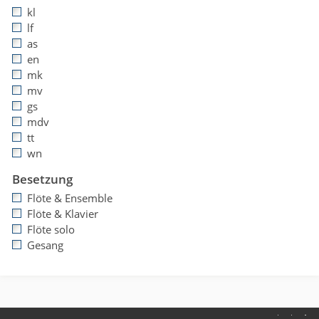
kl
lf
as
en
mk
mv
gs
mdv
tt
wn
Besetzung
Flöte & Ensemble
Flöte & Klavier
Flöte solo
Gesang