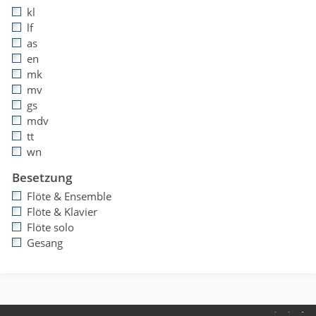
kl
lf
as
en
mk
mv
gs
mdv
tt
wn
Besetzung
Flöte & Ensemble
Flöte & Klavier
Flöte solo
Gesang