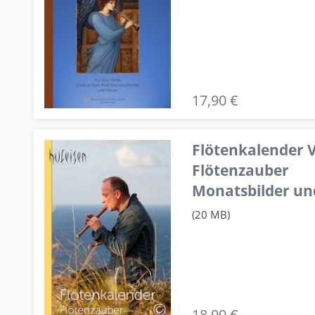
17,90 €
Flötenkalender V
Flötenzauber
Monatsbilder un
(20 MB)
18,90 €