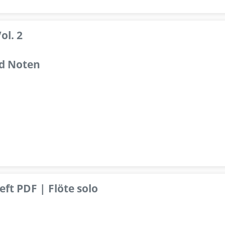
ol. 2
d Noten
ft PDF | Flöte solo