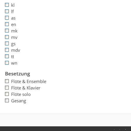
kl
lf
as
en
mk
mv
gs
mdv
tt
wn
Besetzung
Flöte & Ensemble
Flöte & Klavier
Flöte solo
Gesang