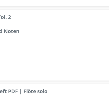
ol. 2
d Noten
ft PDF | Flöte solo