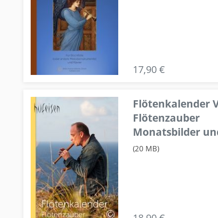
17,90 €
Flötenkalender V
Flötenzauber
Monatsbilder un
(20 MB)
18,90 €