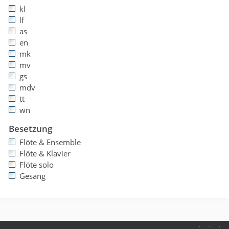
kl
lf
as
en
mk
mv
gs
mdv
tt
wn
Besetzung
Flöte & Ensemble
Flöte & Klavier
Flöte solo
Gesang