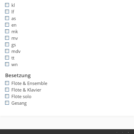
kl
lf
as
en
mk
mv
gs
mdv
tt
wn
Besetzung
Flöte & Ensemble
Flöte & Klavier
Flöte solo
Gesang