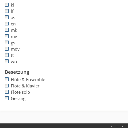
kl
lf
as
en
mk
mv
gs
mdv
tt
wn
Besetzung
Flöte & Ensemble
Flöte & Klavier
Flöte solo
Gesang