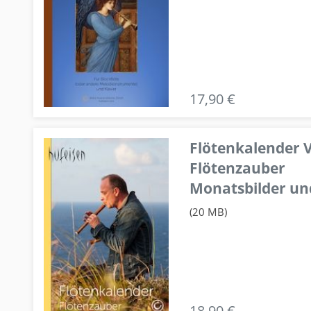
17,90 €
Flötenkalender V
Flötenzauber
Monatsbilder un
(20 MB)
18,90 €