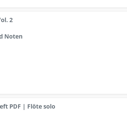
ol. 2
d Noten
ft PDF | Flöte solo