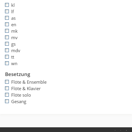
kl
lf
as
en
mk
mv
gs
mdv
tt
wn
Besetzung
Flöte & Ensemble
Flöte & Klavier
Flöte solo
Gesang