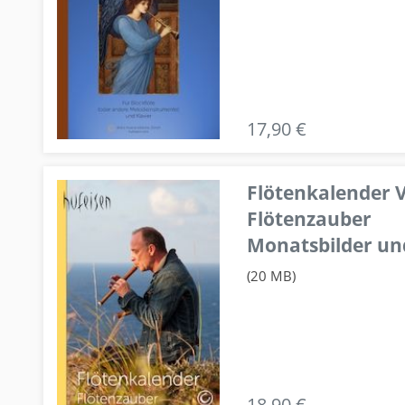
17,90 €
Flötenkalender V
Flötenzauber
Monatsbilder un
(20 MB)
18,90 €