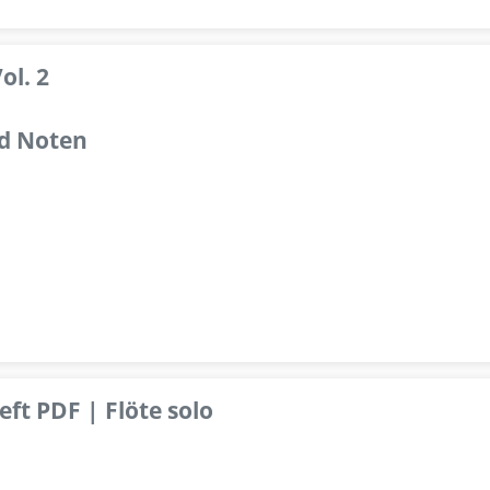
ol. 2
d Noten
ft PDF | Flöte solo