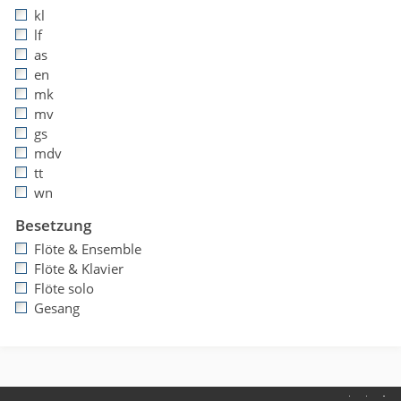
kl
lf
as
en
mk
mv
gs
mdv
tt
wn
Besetzung
Flöte & Ensemble
Flöte & Klavier
Flöte solo
Gesang