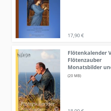
17,90 €
Flötenkalender V
Flötenzauber
Monatsbilder un
(20 MB)
18,90 €