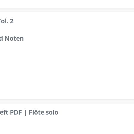
ol. 2
d Noten
ft PDF | Flöte solo