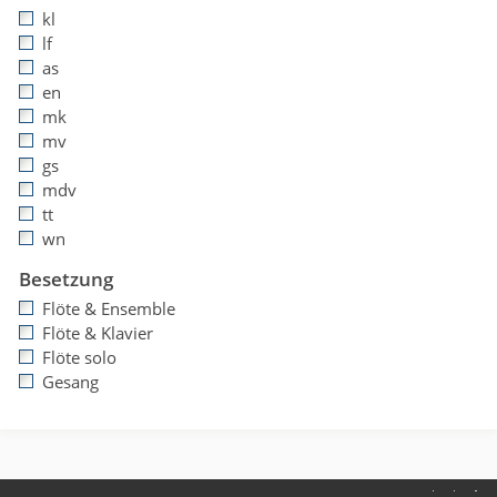
kl
lf
as
en
mk
mv
gs
mdv
tt
wn
Besetzung
Flöte & Ensemble
Flöte & Klavier
Flöte solo
Gesang