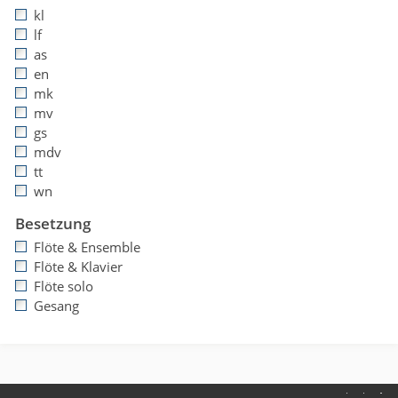
kl
lf
as
en
mk
mv
gs
mdv
tt
wn
Besetzung
Flöte & Ensemble
Flöte & Klavier
Flöte solo
Gesang