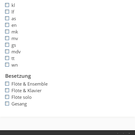
kl
lf
as
en
mk
mv
gs
mdv
tt
wn
Besetzung
Flöte & Ensemble
Flöte & Klavier
Flöte solo
Gesang