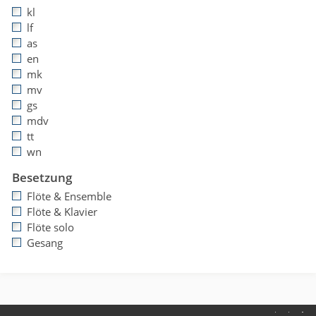
kl
lf
as
en
mk
mv
gs
mdv
tt
wn
Besetzung
Flöte & Ensemble
Flöte & Klavier
Flöte solo
Gesang