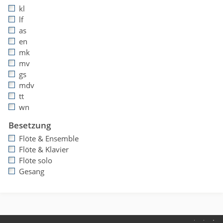
kl
lf
as
en
mk
mv
gs
mdv
tt
wn
Besetzung
Flöte & Ensemble
Flöte & Klavier
Flöte solo
Gesang