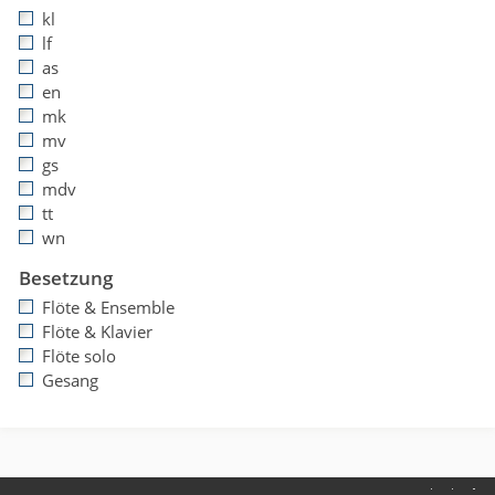
kl
lf
as
en
mk
mv
gs
mdv
tt
wn
Besetzung
Flöte & Ensemble
Flöte & Klavier
Flöte solo
Gesang