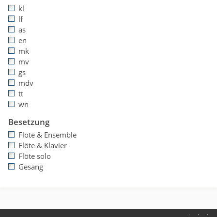
kl
lf
as
en
mk
mv
gs
mdv
tt
wn
Besetzung
Flöte & Ensemble
Flöte & Klavier
Flöte solo
Gesang