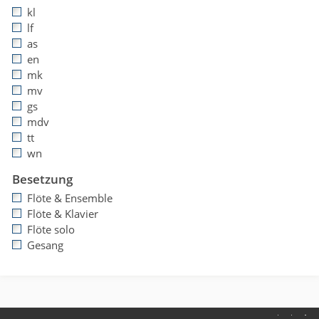
kl
lf
as
en
mk
mv
gs
mdv
tt
wn
Besetzung
Flöte & Ensemble
Flöte & Klavier
Flöte solo
Gesang